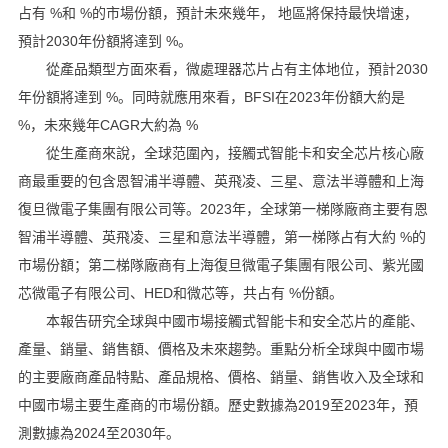
占有 %和 %的市場份額，預計未來幾年， 地區將保持最快增速，
預計2030年份額將達到 %。
從產品類型方面來看，微處理器芯片占有主体地位，預計2030
年份額將達到 %。同時就應用來看，BFSI在2023年份額大約是
%，未來幾年CAGR大約為 %
從生產商來說，全球范圍內，接觸式智能卡和安全芯片核心廠
商最重要的包含恩智浦半導體、英飛凌、三星、意法半導體和上海
復旦微電子集團有限公司等。2023年，全球第一梯隊廠商主要有恩
智浦半導體、英飛凌、三星和意法半導體，第一梯隊占有大約 %的
市場份額；第二梯隊廠商有上海復旦微電子集團有限公司、紫光國
芯微電子有限公司、HED和微芯等，共占有 %份額。
本報告研究全球與中國市場接觸式智能卡和安全芯片的產能、
產量、銷量、銷售額、價格及未來趨勢。重點分析全球與中國市場
的主要廠商產品特點、產品規格、價格、銷量、銷售收入及全球和
中國市場主要生產商的市場份額。歷史數據為2019至2023年，預
測數據為2024至2030年。