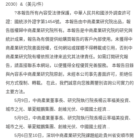
2030）&（美元/件）
?本報告所有內容受法律保護，中華人民共和國涉外調查許可
證：國統涉外證字第1454號。 本報告由中商產業研究院出品，報
告版權歸中商產業研究院所有。本報告是中商產業研究院的研究與
統計成果，報告為有償提供給購買報告的客戶內部使用。未獲得中
商產業研究院書面授權，任何網站或媒體不得轉載或引用，否則中
商產業研究院有權依照法律来追究其法律責任。如需訂閱研究報
告，請直接聯系本網站，以便獲得全程優質完善服務。 本報告目錄
與內容系中商產業研究院原創，未經本公司事先書面許可，拒絕任
何方式復制、轉載。 在此，我們誠意向您推薦鑒別咨詢公司實力的
主要方法。
5月9日，中商產業董事長、研究院執行院長楊云率福美投資、
城市之光、華夏鯤鵬集團、創維光伏、中國國土經濟...
5月9日，中商產業董事長、研究院執行院長楊云率福美投資、
城市之光、華夏鯤鵬集團、創維光伏、中國國土經濟...
5月6日至10日，深圳中商產業研究院課題組赴貴州省安順市開