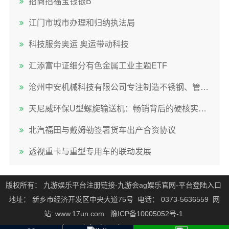
招商招福宝钱银B
江门市城市办理和归纳执法局
科技服务奥运 奥运带动科技
汇添富中证细分有色金属工业主题ETF
沧州中安机械科技有限公司专注制造不锈钢、管式及碳钢螺旋输送机技术团队全程严格把控
天尼威环保U型螺旋输送机：畅销背后的硬核实力揭秘
北汽福田与戴姆勒签署货车出产合资协议
透视重卡与重型专用车的联动发展
版权所有：
九游娱乐平台注册链接-九游会ag娱乐官网-平台登陆入口
地址：
新乡市经济开发区中央大道75号
电话：
0373-5636559
网
站:
www.17un.com
豫ICP备10005052号-1
豫公网安备 豫ICP备10005052号-1