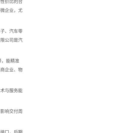
性价比的合
小微企业，尤
子、汽车零
有限公司是汽
择，能精准
电商企业、物
术与服务能
影响交付周
接口，后期