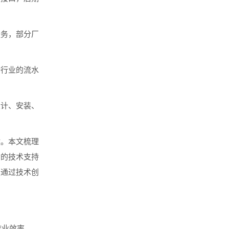
务，部分厂
行业的流水
计、安装、
。本文梳理
质的技术支持
续通过技术创
作业效率、