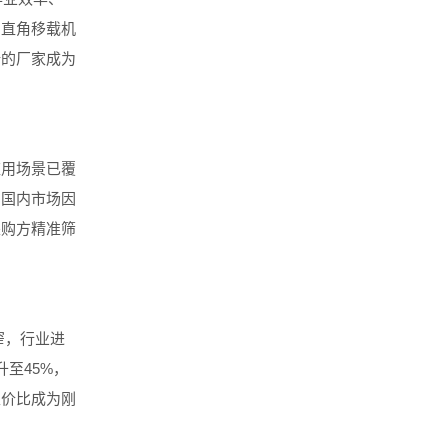
、直角移载机
谱的厂家成为
用场景已覆
，国内市场因
采购方精准筛
窄，行业进
升至45%，
性价比成为刚