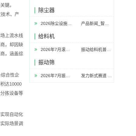
的关键。
除尘器
发技术、产
2026除尘设施厂家推荐工业除尘器设备中央工业中央器厂家优选指南
产品新闻_智慧空净频道_天极网
场上流水线
给料机
产商，却因缺
2026年7月滚筒筛厂家推荐指南：皮带传动滚筒筛有轴链条传动生活垃圾中心轴公司优选
振动给料机普遍的问题及解决方案汇总
产商，涵盖综
振动筛
备综合性企
2026年7月振动筛厂家推荐指南：脱水筛高频脱水振动筛多层分级公司优选！
发力新式赛道 新乡传统工业“焕新包围”
10000
能分拣设备等
实现自动化
业实际场景调