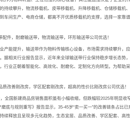
的持续攀升，物流移载机、皮带移载机、升降移载机、仓储移载机
到车间生产、电商仓储，都离不开优质移载机的支撑，选择一家靠
带配件，耐磨输送带，物流输送带，环形输送带公司优选！
产能提升，输送带作为物料传输核心设备，市场需求持续攀升，应
。据相关行业报告显示，近年来全球输送带行业保持稳步增长态势
，行业正朝着智能化、高效化、耐磨化、定制化方向转型。为帮助
品质改善刚改房，学区配套刚改房，超高的性价比刚改房公司优选！
，全国新建商品房销售面积虽有小幅收缩，但跌幅较2025年明显收
磨底与规则重写》报告显示，35-45岁“卖一买一”的改善链条占比已
持续释放且呈现多元化趋势，生态宜居、品质改善、学区配套、高