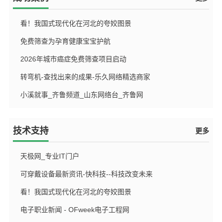
看！我国式现代化在河北的夸姣图景
免费筛查为孕育健康宝宝护航
{dede:field name='pubdate' function='GetDateMk(@me)'/}
2026年城市癌症免费筛查项目启动
{dede:field name='pubdate' function='GetDateMk(@me)'/}
转弯机-查找出来的成果-乐久网络精选商家
{dede:field name='pubdate' function='GetDateMk(@me)'/}
小溪就事_齐鲁频道_山东网络台_齐鲁网
{dede:field name='pubdate' function='GetDateMk(@me)'/}
{dede:field name='pubdate' function='GetDateMk(@me)'/}
技术支持
更多
天极网_专业IT门户
可穿戴设备最新资讯-快科技--科技改变未来
{dede:field name='pubdate' function='GetDateMk(@me)'/}
看！我国式现代化在河北的夸姣图景
{dede:field name='pubdate' function='GetDateMk(@me)'/}
电子职业新闻 - OFweek电子工程网
{dede:field name='pubdate' function='GetDateMk(@me)'/}