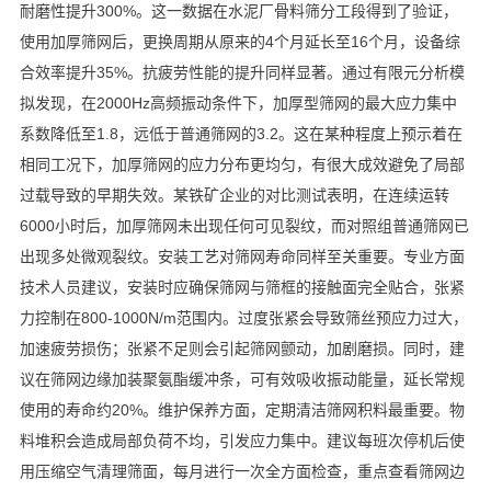
耐磨性提升300%。这一数据在水泥厂骨料筛分工段得到了验证，
使用加厚筛网后，更换周期从原来的4个月延长至16个月，设备综
合效率提升35%。抗疲劳性能的提升同样显著。通过有限元分析模
拟发现，在2000Hz高频振动条件下，加厚型筛网的最大应力集中
系数降低至1.8，远低于普通筛网的3.2。这在某种程度上预示着在
相同工况下，加厚筛网的应力分布更均匀，有很大成效避免了局部
过载导致的早期失效。某铁矿企业的对比测试表明，在连续运转
6000小时后，加厚筛网未出现任何可见裂纹，而对照组普通筛网已
出现多处微观裂纹。安装工艺对筛网寿命同样至关重要。专业方面
技术人员建议，安装时应确保筛网与筛框的接触面完全贴合，张紧
力控制在800-1000N/m范围内。过度张紧会导致筛丝预应力过大，
加速疲劳损伤；张紧不足则会引起筛网颤动，加剧磨损。同时，建
议在筛网边缘加装聚氨酯缓冲条，可有效吸收振动能量，延长常规
使用的寿命约20%。维护保养方面，定期清洁筛网积料最重要。物
料堆积会造成局部负荷不均，引发应力集中。建议每班次停机后使
用压缩空气清理筛面，每月进行一次全方面检查，重点查看筛网边