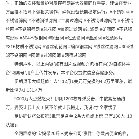
时，正确的安装和维护对发挥筛网最大效能同样重要，建议在专业
方面技术指导下做相关操作，确保设备长期稳定运行。#不锈钢网 #
不锈钢筛网 #不锈钢过滤网 #金属过滤网 #不锈钢过滤网筒 #不锈钢
丝网 #不锈钢筛网 #轧花网 #编织过滤网 #过滤网 #矿筛网 #不锈钢
席形网 #304不锈钢网 #钢丝网 #过滤筛网 #金属网 #过滤网片
#316材质不锈钢网 #钢丝轧花网 #编织钢丝网 #铁丝过滤网 #304过
滤不锈钢网 #网筛 #过滤网筛 #网筛过滤网
特别声明：以上内容(如有图片或视频亦包括在内)为自媒体平
台“网易号”用户上传并发布，本平台仅提供信息存储服务。
伊朗货币大幅贬值：去年12月1美元可兑换约4.2万里亚尔，最
新比例为1:131.4万
9000万人点燃怒火！伊朗1200枚导弹反击，中俄紧急通线
万，婆婆让我上交工资不给就让我搬走，我说2字全家愣了
足协确认将公布第3批禁足名单 2条大鱼或上榜 已有136人+13
队被罚
全网群嘲的“宝妈带20斤人奶来公司”事件：你爱占便宜的样，