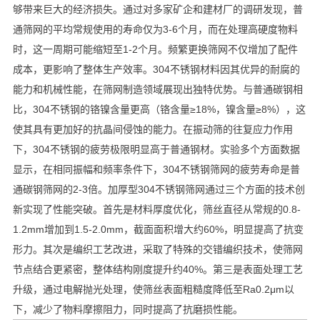
够带来巨大的经济损失。通过对多家矿企和建材厂的调研发现，普
通筛网的平均常规使用的寿命仅为3-6个月，而在处理高硬度物料
时，这一周期可能缩短至1-2个月。频繁更换筛网不仅增加了配件
成本，更影响了整体生产效率。304不锈钢材料因其优异的耐腐的
能力和机械性能，在筛网制造领域展现出独特优势。与普通碳钢相
比，304不锈钢的铬镍含量更高（铬含量≥18%，镍含量≥8%），这
使其具有更加好的抗晶间侵蚀的能力。在振动筛的往复应力作用
下，304不锈钢的疲劳极限明显高于普通钢材。实验多个方面数据
显示，在相同振幅和频率条件下，304不锈钢筛网的疲劳寿命是普
通碳钢筛网的2-3倍。加厚型304不锈钢筛网通过三个方面的技术创
新实现了性能突破。首先是材料厚度优化，筛丝直径从常规的0.8-
1.2mm增加到1.5-2.0mm，截面面积增大约60%，明显提高了抗变
形力。其次是编织工艺改进，采取了特殊的交错编织技术，使筛网
节点结合更紧密，整体结构刚度提升约40%。第三是表面处理工艺
升级，通过电解抛光处理，使筛丝表面粗糙度降低至Ra0.2μm以
下，减少了物料摩擦阻力，同时提高了抗磨损性能。