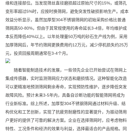
缘和连接部位。当发现筛丝直径磨损超过原始尺寸的15%，或筛孔
变形率超过5%时，应按时换筛网，避免突发性破损影响生产。成本
效益分析显示，虽然加厚型304不锈钢筛网的初始采购价格比普通
筛网高50-80%，但由于其常规使用的寿命延长3-4倍，年均维护成
本反而降低40%以上。以年处理量50万吨的砂石生产线为例，采用
加厚筛网后，年节约筛网更换费用约12万元，减少停机损失约25万
元，投资回报周期通常在3-4个月。
随着智能制造技术的发展，一些领先企业已开始尝试在筛网上
集成传感器，实时监测筛网应力状态和磨损情况。这种智能化改造
可以更精准地预测筛网剩余寿命，实现预防性维护，逐步降低突发
故障风险。预计未来3-5年内，具备自诊断功能的智能筛网将成为
行业新标准。综上所述，加厚型304不锈钢筛网通过材料升级、结
构优化和工艺创新，实现了抗疲劳耐磨性的显著提升，为振动筛用
户更好的提供了可靠的解决方案。企业在选择筛网时，应考虑物料
特性、工况条件和经济的效果与利益，选择最适合的产品规格。同