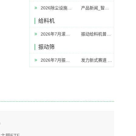
2026除尘设施厂家推荐工业除尘器设备中央工业中央器厂家优选指南
产品新闻_智慧空净频道_天极网
给料机
2026年7月滚筒筛厂家推荐指南：皮带传动滚筒筛有轴链条传动生活垃圾中心轴公司优选
振动给料机普遍的问题及解决方案汇总
振动筛
2026年7月振动筛厂家推荐指南：脱水筛高频脱水振动筛多层分级公司优选！
发力新式赛道 新乡传统工业“焕新包围”
局
主题ETF