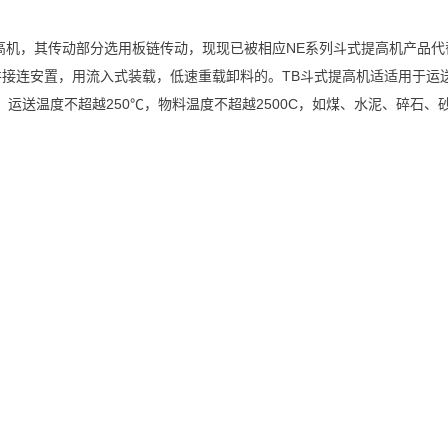
机，其传动部分选用板链传动，现现已被相应NE系列斗式提高机产品代
接连安置，用流入式装载，低速重载卸料的。TB斗式提高机适适用于运
料，运送温度不超越250℃，物料温度不超越2500C，如煤、水泥、碎石、